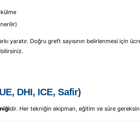
ökülme
erilir)
kı yaratır. Doğru greft sayısının belirlenmesi için ü
lirsiniz.
UE, DHI, ICE, Safir)
niği
dir. Her tekniğin ekipman, eğitim ve süre gereksinim