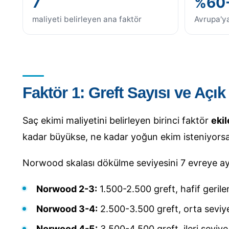
7
%60
maliyeti belirleyen ana faktör
Avrupa'ya
Faktör 1: Greft Sayısı ve Açık
Saç ekimi maliyetini belirleyen birinci faktör
ekil
kadar büyükse, ne kadar yoğun ekim isteniyorsa 
Norwood skalası dökülme seviyesini 7 evreye ayı
Norwood 2-3:
1.500-2.500 greft, hafif geril
Norwood 3-4:
2.500-3.500 greft, orta seviy
Norwood 4-5:
3.500-4.500 greft, ileri seviye