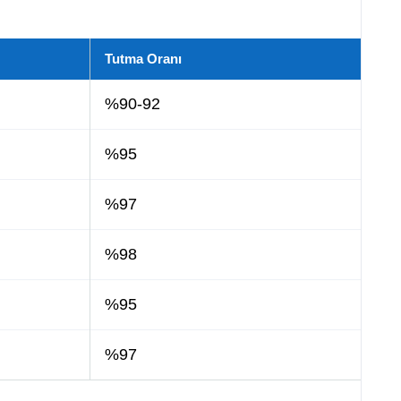
Tutma Oranı
%90-92
%95
%97
%98
%95
%97