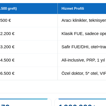
3.500 greft)
Hizmet Profili
.500 €
Aracı klinikler, teknisyen
-2.200 €
Klasik FUE, sadece op
-3.200 €
Safir FUE/DHI, otel+tra
-4.500 €
All-inclusive, PRP, 1 yıl
-6.500 €
Özel doktor, 5* otel, VI