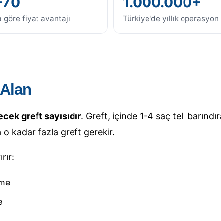
-70
1.000.000+
 göre fiyat avantajı
Türkiye'de yıllık operasyon
 Alan
ecek greft sayısıdır
. Greft, içinde 1-4 saç teli barındı
o kadar fazla greft gerekir.
rır:
eme
e