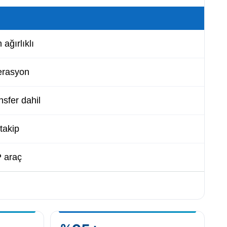
 ağırlıklı
erasyon
nsfer dahil
 takip
P araç