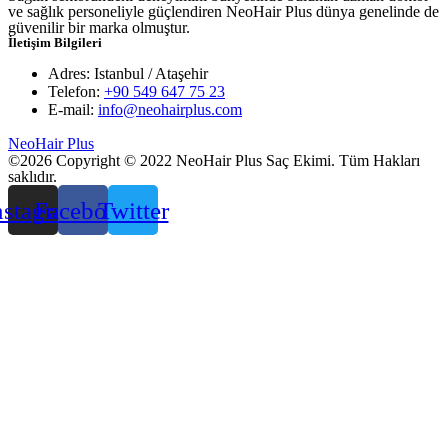
ve sağlık personeliyle güçlendiren NeoHair Plus dünya genelinde de
güvenilir bir marka olmuştur.
İletişim Bilgileri
Adres:
Istanbul / Ataşehir
Telefon:
+90 549 647 75 23
E-mail:
info@neohairplus.com
NeoHair Plus
©2026 Copyright © 2022 NeoHair Plus Saç Ekimi. Tüm Hakları
saklıdır.
nstagram
Facebook
Twitter