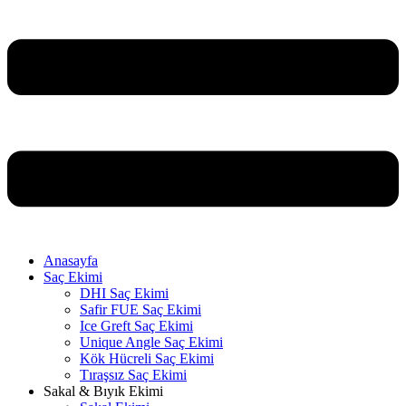
Anasayfa
Saç Ekimi
DHI Saç Ekimi
Safir FUE Saç Ekimi
Ice Greft Saç Ekimi
Unique Angle Saç Ekimi
Kök Hücreli Saç Ekimi
Tıraşsız Saç Ekimi
Sakal & Bıyık Ekimi