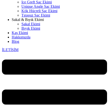
Ice Greft Saç Ekimi
Unique Angle Saç Ekimi
Kök Hücreli Saç Ekimi
Tıraşsız Saç Ekimi
Sakal & Bıyık Ekimi
Sakal Ekimi
Bıyık Ekimi
Kaş Ekimi
Hakkımızda
Blog
İLETİŞİM