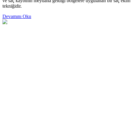
ve saç kaybının meydana geldiği bölgelere uygulanan bir saç ekim
tekniğidir.
Devamını Oku