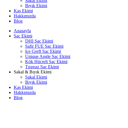
Sakal Ekimi
Bıyık Ekimi
Kaş Ekimi
Hakkımızda
Blog
Anasayfa
Saç Ekimi
DHI Saç Ekimi
Safir FUE Saç Ekimi
Ice Greft Saç Ekimi
Unique Angle Saç Ekimi
Kök Hücreli Saç Ekimi
Tıraşsız Saç Ekimi
Sakal & Bıyık Ekimi
Sakal Ekimi
Bıyık Ekimi
Kaş Ekimi
Hakkımızda
Blog