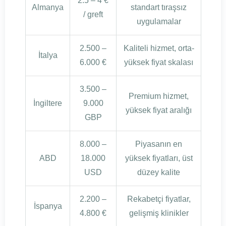
2.5 – 4 €
Almanya
standart tıraşsız
/ greft
uygulamalar
2.500 –
Kaliteli hizmet, orta-
İtalya
6.000 €
yüksek fiyat skalası
3.500 –
Premium hizmet,
İngiltere
9.000
yüksek fiyat aralığı
GBP
8.000 –
Piyasanın en
ABD
18.000
yüksek fiyatları, üst
USD
düzey kalite
2.200 –
Rekabetçi fiyatlar,
İspanya
4.800 €
gelişmiş klinikler