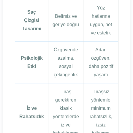
Yüz
Saç
Belirsiz ve
hatlarına
Çizgisi
geriye doğru
uygun, net
Tasarımı
ve estetik
Özgüvende
Artan
Psikolojik
azalma,
özgüven,
Etki
sosyal
daha pozitif
çekingenlik
yaşam
Tıraş
Tıraşsız
gerektiren
yöntemle
İz ve
klasik
minimum
Rahatsızlık
yöntemlerde
rahatsızlık,
iz ve
izsiz