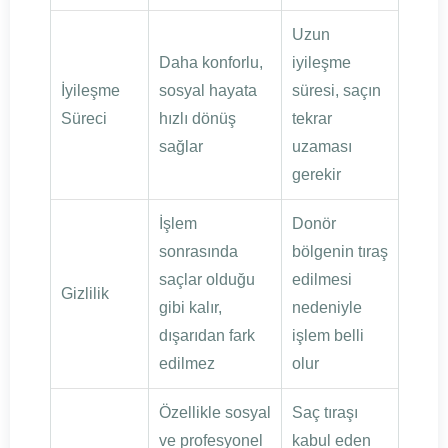
Uzun
Daha konforlu,
iyileşme
İyileşme
sosyal hayata
süresi, saçın
Süreci
hızlı dönüş
tekrar
sağlar
uzaması
gerekir
İşlem
Donör
sonrasında
bölgenin tıraş
saçlar olduğu
edilmesi
Gizlilik
gibi kalır,
nedeniyle
dışarıdan fark
işlem belli
edilmez
olur
Özellikle sosyal
Saç tıraşı
ve profesyonel
kabul eden