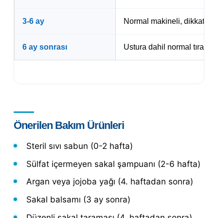
3-6 ay
Normal makineli, dikkatli
6 ay sonrası
Ustura dahil normal tıraş
Önerilen Bakım Ürünleri
Steril sıvı sabun (0-2 hafta)
Sülfat içermeyen sakal şampuanı (2-6 hafta)
Argan veya jojoba yağı (4. haftadan sonra)
Sakal balsamı (3 ay sonra)
Düzenli sakal taraması (4. haftadan sonra)