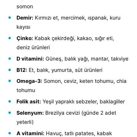
somon
Demir:
Kırmızı et, mercimek, ıspanak, kuru
kayısı
Çinko:
Kabak çekirdeği, kakao, sığır eti,
deniz ürünleri
D vitamini:
Güneş, balık yağı, mantar, takviye
B12:
Et, balık, yumurta, süt ürünleri
Omega-3:
Somon, ceviz, keten tohumu, chia
tohumu
Folik asit:
Yeşil yapraklı sebzeler, baklagiller
Selenyum:
Brezilya cevizi (günde 2 adet
yeterli)
A vitamini:
Havuç, tatlı patates, kabak