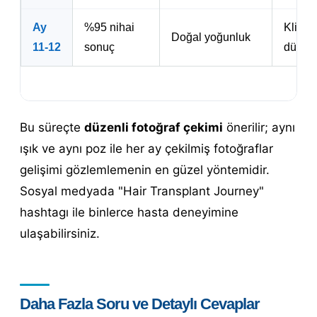
Ay
%95 nihai
Klinik 
Doğal yoğunluk
11-12
sonuç
düzelt
Bu süreçte
düzenli fotoğraf çekimi
önerilir; aynı
ışık ve aynı poz ile her ay çekilmiş fotoğraflar
gelişimi gözlemlemenin en güzel yöntemidir.
Sosyal medyada "Hair Transplant Journey"
hashtagı ile binlerce hasta deneyimine
ulaşabilirsiniz.
Daha Fazla Soru ve Detaylı Cevaplar