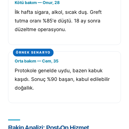
Kötü bakım — Onur, 28
İlk hafta sigara, alkol, sıcak duş. Greft
tutma oranı %85'e düştü. 18 ay sonra
düzeltme operasyonu.
Orta bakım — Cem, 35
Protokole genelde uydu, bazen kabuk
kaşıdı. Sonuç %90 başarı, kabul edilebilir
doğallık.
Rakip Analizi: Post-Op Hizmet