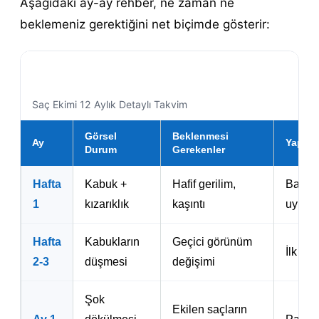
Aşağıdaki ay-ay rehber, ne zaman ne
beklemeniz gerektiğini net biçimde gösterir:
Saç Ekimi 12 Aylık Detaylı Takvim
Görsel
Beklenmesi
Ay
Yapıla
Durum
Gerekenler
Hafta
Kabuk +
Hafif gerilim,
Bakım 
1
kızarıklık
kaşıntı
uyum
Hafta
Kabukların
Geçici görünüm
İlk no
2-3
düşmesi
değişimi
Şok
Ekilen saçların