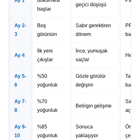
Ay 1
dökülmesi
Panik 
geçici düşüşü
başlar
Ay 2-
Boş
Sabır gerektiren
PRP s
3
görünüm
dönem
başlay
İlk yeni
İnce, yumuşak
Ay 4
Heyec
çıkışlar
saçlar
Ay 5-
%50
Gözle görülür
Tarz de
6
yoğunluk
değişim
başlay
Ay 7-
%70
Saç ke
Belirgin gelişme
8
yoğunluk
açılır
Ay 9-
%85
Sonuca
Önce-s
10
yoğunluk
yaklaşıyor
çekimi