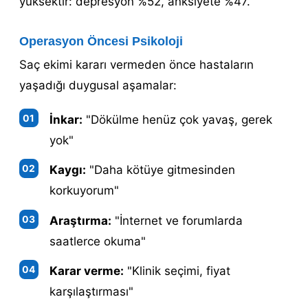
yüksektir: depresyon %52, anksiyete %47.
Operasyon Öncesi Psikoloji
Saç ekimi kararı vermeden önce hastaların
yaşadığı duygusal aşamalar:
İnkar:
"Dökülme henüz çok yavaş, gerek
yok"
Kaygı:
"Daha kötüye gitmesinden
korkuyorum"
Araştırma:
"İnternet ve forumlarda
saatlerce okuma"
Karar verme:
"Klinik seçimi, fiyat
karşılaştırması"