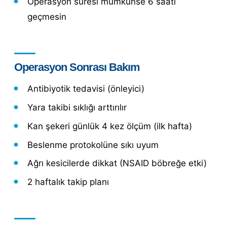
Operasyon süresi mümkünse 6 saati
geçmesin
Operasyon Sonrası Bakım
Antibiyotik tedavisi (önleyici)
Yara takibi sıklığı arttırılır
Kan şekeri günlük 4 kez ölçüm (ilk hafta)
Beslenme protokolüne sıkı uyum
Ağrı kesicilerde dikkat (NSAID böbreğe etki)
2 haftalık takip planı