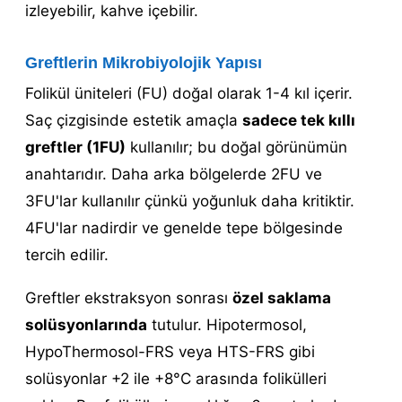
izleyebilir, kahve içebilir.
Greftlerin Mikrobiyolojik Yapısı
Folikül üniteleri (FU) doğal olarak 1-4 kıl içerir.
Saç çizgisinde estetik amaçla
sadece tek kıllı
greftler (1FU)
kullanılır; bu doğal görünümün
anahtarıdır. Daha arka bölgelerde 2FU ve
3FU'lar kullanılır çünkü yoğunluk daha kritiktir.
4FU'lar nadirdir ve genelde tepe bölgesinde
tercih edilir.
Greftler ekstraksyon sonrası
özel saklama
solüsyonlarında
tutulur. Hipotermosol,
HypoThermosol-FRS veya HTS-FRS gibi
solüsyonlar +2 ile +8°C arasında folikülleri