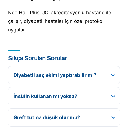
Neo Hair Plus, JCI akreditasyonlu hastane ile
çalışır, diyabetli hastalar için özel protokol
uygular.
Sıkça Sorulan Sorular
Diyabetli saç ekimi yaptırabilir mi?
İnsülin kullanan mı yoksa?
Greft tutma düşük olur mu?