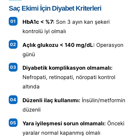
Saç Ekimi İçin Diyabet Kriterleri
HbA1c < %7:
Son 3 ayın kan şekeri
kontrolü iyi olmalı
Açlık glukozu < 140 mg/dL:
Operasyon
günü
Diyabetik komplikasyon olmamalı:
Nefropati, retinopati, nöropati kontrol
altında
Düzenli ilaç kullanımı:
İnsülin/metformin
düzenli
Yara iyileşmesi sorun olmamalı:
Önceki
yaralar normal kapanmış olmalı