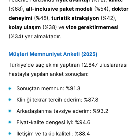
(%68),
all-inclusive paket modeli
(%54),
doktor
deneyimi
(%48),
turistik atrakşiyon
(%42),
kolay ulaşım
(%38) ve
vize gerektirmemesi
(%34) yer almaktadır.
Müşteri Memnuniyet Anketi (2025)
Türkiye'de saç ekimi yaptıran 12.847 uluslararası
hastayla yapılan anket sonuçları:
Sonuçtan memnun: %91.3
Kliniği tekrar tercih ederim: %87.8
Arkadaşlarıma tavsiye ederim: %93.2
Fiyat-kalite dengesi iyi: %94.6
İletişim ve takip kaliteli: %88.4