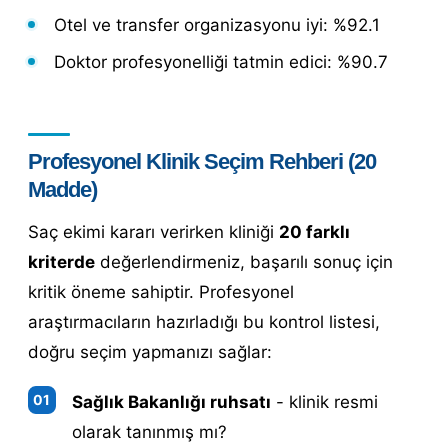
Otel ve transfer organizasyonu iyi: %92.1
Doktor profesyonelliği tatmin edici: %90.7
Profesyonel Klinik Seçim Rehberi (20
Madde)
Saç ekimi kararı verirken kliniği
20 farklı
kriterde
değerlendirmeniz, başarılı sonuç için
kritik öneme sahiptir. Profesyonel
araştırmacıların hazırladığı bu kontrol listesi,
doğru seçim yapmanızı sağlar:
Sağlık Bakanlığı ruhsatı
- klinik resmi
olarak tanınmış mı?