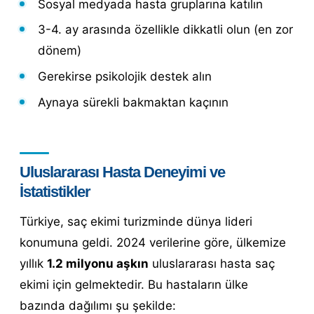
Sosyal medyada hasta gruplarına katılın
3-4. ay arasında özellikle dikkatli olun (en zor
dönem)
Gerekirse psikolojik destek alın
Aynaya sürekli bakmaktan kaçının
Uluslararası Hasta Deneyimi ve
İstatistikler
Türkiye, saç ekimi turizminde dünya lideri
konumuna geldi. 2024 verilerine göre, ülkemize
yıllık
1.2 milyonu aşkın
uluslararası hasta saç
ekimi için gelmektedir. Bu hastaların ülke
bazında dağılımı şu şekilde: