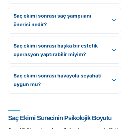
Saç ekimi sonrası saç şampuanı
önerisi nedir?
Saç ekimi sonrası başka bir estetik
operasyon yaptırabilir miyim?
Saç ekimi sonrası havayolu seyahati
uygun mu?
Saç Ekimi Sürecinin Psikolojik Boyutu