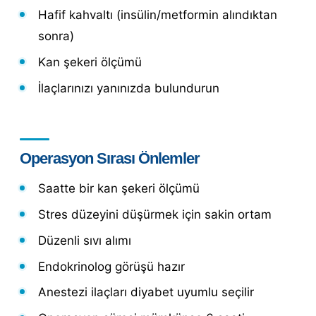
Hafif kahvaltı (insülin/metformin alındıktan
sonra)
Kan şekeri ölçümü
İlaçlarınızı yanınızda bulundurun
Operasyon Sırası Önlemler
Saatte bir kan şekeri ölçümü
Stres düzeyini düşürmek için sakin ortam
Düzenli sıvı alımı
Endokrinolog görüşü hazır
Anestezi ilaçları diyabet uyumlu seçilir