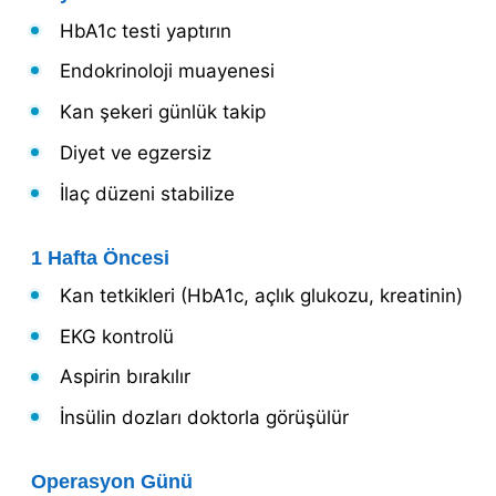
HbA1c testi yaptırın
Endokrinoloji muayenesi
Kan şekeri günlük takip
Diyet ve egzersiz
İlaç düzeni stabilize
1 Hafta Öncesi
Kan tetkikleri (HbA1c, açlık glukozu, kreatinin)
EKG kontrolü
Aspirin bırakılır
İnsülin dozları doktorla görüşülür
Operasyon Günü