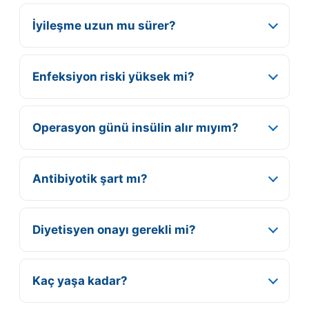
İyileşme uzun mu sürer?
Enfeksiyon riski yüksek mi?
Operasyon günü insülin alır mıyım?
Antibiyotik şart mı?
Diyetisyen onayı gerekli mi?
Kaç yaşa kadar?