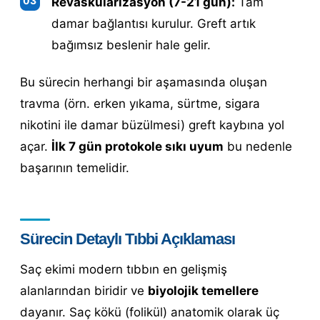
Revaskülarizasyon (7-21 gün):
Tam
damar bağlantısı kurulur. Greft artık
bağımsız beslenir hale gelir.
Bu sürecin herhangi bir aşamasında oluşan
travma (örn. erken yıkama, sürtme, sigara
nikotini ile damar büzülmesi) greft kaybına yol
açar.
İlk 7 gün protokole sıkı uyum
bu nedenle
başarının temelidir.
Sürecin Detaylı Tıbbi Açıklaması
Saç ekimi modern tıbbın en gelişmiş
alanlarından biridir ve
biyolojik temellere
dayanır. Saç kökü (folikül) anatomik olarak üç