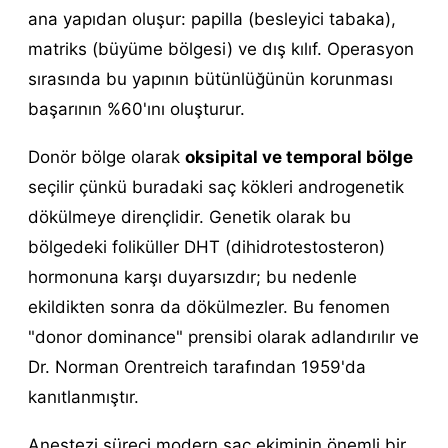
ana yapıdan oluşur: papilla (besleyici tabaka),
matriks (büyüme bölgesi) ve dış kılıf. Operasyon
sırasında bu yapının bütünlüğünün korunması
başarının %60'ını oluşturur.
Donör bölge olarak
oksipital ve temporal bölge
seçilir çünkü buradaki saç kökleri androgenetik
dökülmeye dirençlidir. Genetik olarak bu
bölgedeki foliküller DHT (dihidrotestosteron)
hormonuna karşı duyarsızdır; bu nedenle
ekildikten sonra da dökülmezler. Bu fenomen
"donor dominance" prensibi olarak adlandırılır ve
Dr. Norman Orentreich tarafından 1959'da
kanıtlanmıştır.
Anestezi süreci modern saç ekiminin önemli bir