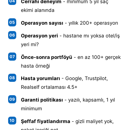
Cerrahi deneyim
- minimum 5 yıl saç
ekimi alanında
Operasyon sayısı
- yıllık 200+ operasyon
Operasyon yeri
- hastane mı yoksa otel/iş
yeri mi?
Önce-sonra portföyü
- en az 100+ gerçek
hasta örneği
Hasta yorumları
- Google, Trustpilot,
Realself ortalaması 4.5+
Garanti politikası
- yazılı, kapsamlı, 1 yıl
minimum
Şeffaf fiyatlandırma
- gizli maliyet yok,
paket içeriği net