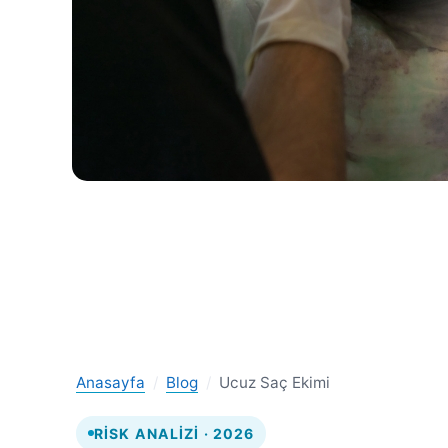
Anasayfa
/
Blog
/
Ucuz Saç Ekimi
RISK ANALIZI · 2026