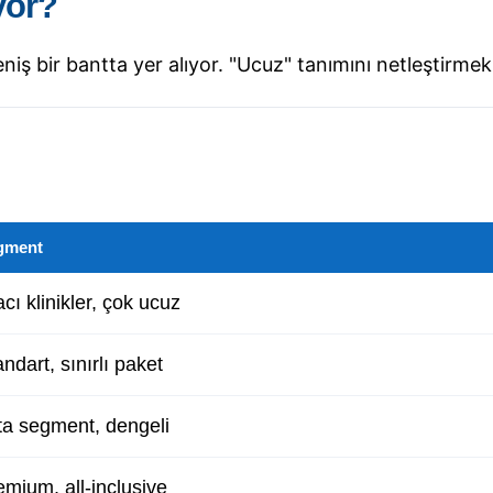
yor?
eniş bir bantta yer alıyor. "Ucuz" tanımını netleştirme
gment
cı klinikler, çok ucuz
ndart, sınırlı paket
ta segment, dengeli
emium, all-inclusive