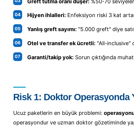
Greft tutma oranı düşer:
%50-70 seviyeleri
Hijyen ihlalleri:
Enfeksiyon riski 3 kat arta
Yanlış greft sayımı:
"5.000 greft" diye satı
Otel ve transfer ek ücretli:
"All-inclusive" 
Garanti/takip yok:
Sorun çıktığında muha
Risk 1: Doktor Operasyonda 
Ucuz paketlerin en büyük problemi:
operasyonu 
operasyondur ve uzman doktor gözetiminde yapılm