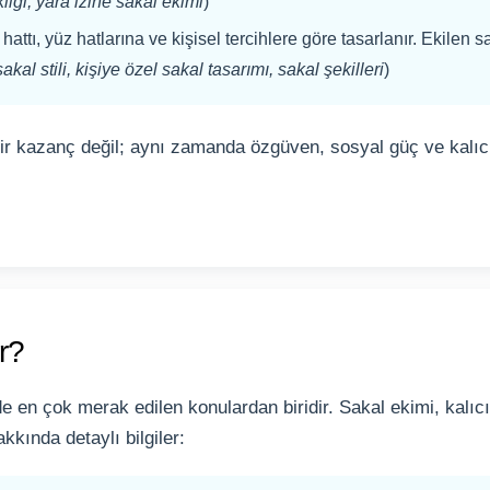
liği, yara izine sakal ekimi
)
attı, yüz hatlarına ve kişisel tercihlere göre tasarlanır. Ekilen sak
kal stili, kişiye özel sakal tasarımı, sakal şekilleri
)
bir kazanç değil; aynı zamanda özgüven, sosyal güç ve kalı
r?
 en çok merak edilen konulardan biridir. Sakal ekimi, kalıcı 
kkında detaylı bilgiler: