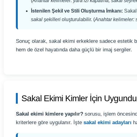
(
Anahtar kelimeler: yara izi kapatma, sakal seyrek
İstenilen Şekil ve Stili Oluşturma İmkanı:
Sakal h
sakal şekilleri
oluşturulabilir. (
Anahtar kelimeler: sa
Sonuç olarak, sakal ekimi erkeklere sadece estetik 
hem de özel hayatında daha güçlü bir imaj sergiler.
Sakal Ekimi Kimler İçin Uygundu
Sakal ekimi kimlere yapılır?
sorusu, işlem öncesinde
kriterlere göre uygulanır. İşte
sakal ekimi adayları
ha