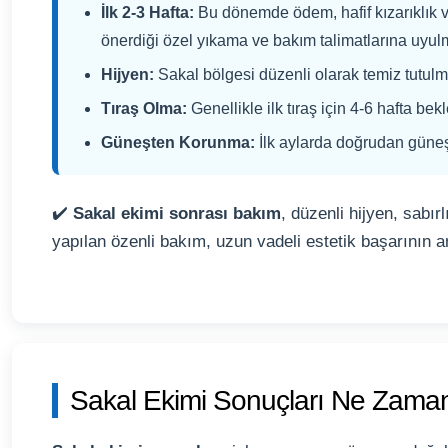
İlk 2-3 Hafta:
Bu dönemde ödem, hafif kızarıklık ve
önerdiği özel yıkama ve bakım talimatlarına uyulm
Hijyen:
Sakal bölgesi düzenli olarak temiz tutulma
Tıraş Olma:
Genellikle ilk tıraş için 4-6 hafta bek
Güneşten Korunma:
İlk aylarda doğrudan güneş
✔️
Sakal ekimi sonrası bakım
, düzenli hijyen, sabır
yapılan özenli bakım, uzun vadeli estetik başarının an
Sakal Ekimi Sonuçları Ne Zam