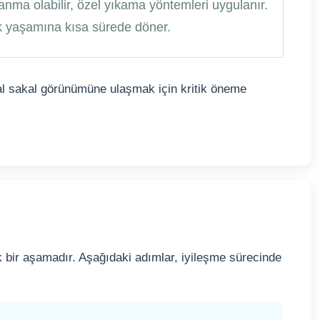
lanma olabilir, özel yıkama yöntemleri uygulanır.
lük yaşamına kısa sürede döner.
ğal sakal görünümüne ulaşmak için kritik öneme
tik bir aşamadır. Aşağıdaki adımlar, iyileşme sürecinde