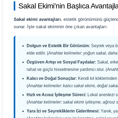
Sakal Ekimi’nin Başlıca Avantajla
Sakal ekimi avantajları
, estetik görünümünü güçlend
sunar. İşte sakal ekiminin öne çıkan avantajları:
Dolgun ve Estetik Bir Görünüm:
Seyrek veya boş
elde edilir. (
Anahtar kelimeler: yoğun sakal, daha 
Özgüven Artışı ve Sosyal Faydalar:
Sakal, erke
rahat ve güçlü hissetmesine yardımcı olur. (
Anaht
Kalıcı ve Doğal Sonuçlar:
Kendi kıl köklerinden
(
Anahtar kelimeler: kalıcı sakal ekimi, doğal sak
Hızlı ve Acısız İyileşme Süreci:
Lokal anestezi s
(
Anahtar kelimeler: sakal ekimi iyileşme, ağrısız s
Yara İzi ve Seyrekliklerin Giderilmesi:
Yanık, ya