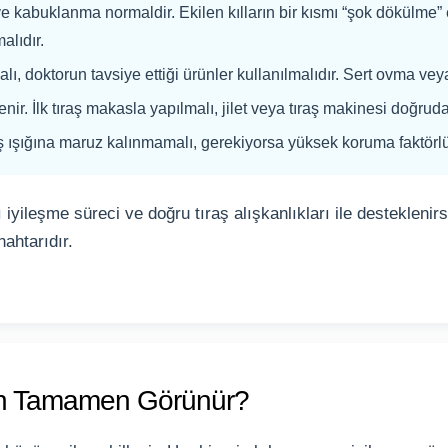
 kabuklanma normaldir. Ekilen kılların bir kısmı “şok dökülme” ev
alıdır.
lı, doktorun tavsiye ettiği ürünler kullanılmalıdır. Sert ovma vey
lenir. İlk tıraş makasla yapılmalı, jilet veya tıraş makinesi doğrud
 ışığına maruz kalınmamalı, gerekiyorsa yüksek koruma faktörlü 
lı iyileşme süreci ve doğru tıraş alışkanlıkları ile desteklen
ahtarıdır.
an Tamamen Görünür?