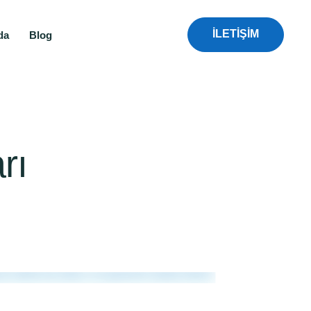
İLETİŞİM
da
Blog
rı